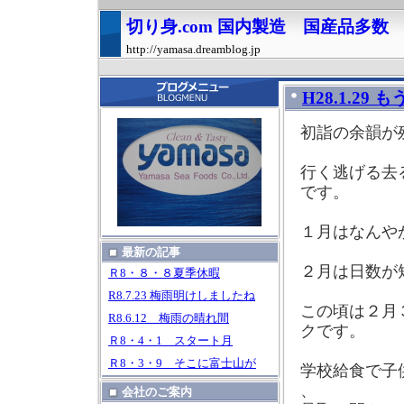
切り身.com 国内製造 国産品多
http://yamasa.dreamblog.jp
H28.1.29
初詣の余韻が
行く逃げる去
です。
１月はなんや
最新の記事
２月は日数が
Ｒ8・８・８夏季休暇
R8.7.23 梅雨明けしましたね
この頃は２月
R8.6.12 梅雨の晴れ間
クです。
Ｒ8・4・1 スタート月
Ｒ8・3・9 そこに富士山が
学校給食で子
、
会社のご案内