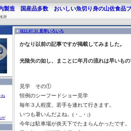
 国内製造 国産品多数 おいしい魚切り身の山佐食品
og.jp
H22.07.31 見学いろいろ
かなり以前の記事ですが掲載してみました。
光陰矢の如し、まことに年月の流れは早いもの
見学 その①
恒例のシーフードショー見学
たね
毎年３人程度、若手を連れて行きます。
いつも暑いんだよね。(・_・;)
山が
今年は駐車場が炎天下でたまらんかったです。