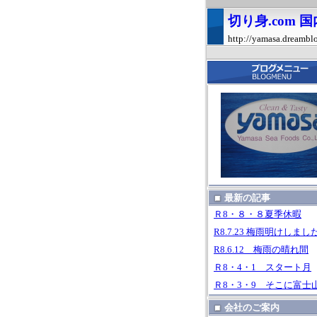
切り身.com
http://yamasa.dreambl
最新の記事
Ｒ8・８・８夏季休暇
R8.7.23 梅雨明けしまし
R8.6.12 梅雨の晴れ間
Ｒ8・4・1 スタート月
Ｒ8・3・9 そこに富士
会社のご案内