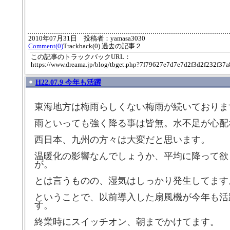
2010年07月31日 投稿者：yamasa3030
Comment(0)
Trackback(0) 過去の記事２
この記事のトラックバックURL：
https://www.dreama.jp/blog/tbget.php?7f79627e7d7e7d2f3d2f232f37
H22.07.9 今年も活躍
東海地方は梅雨らしくない梅雨が続いておりま
雨といっても強く降る事は皆無。水不足が心配
西日本、九州の方々は大変だと思います。
温暖化の影響なんでしょうか、平均に降って欲
が。
とは言うものの、湿気はしっかり発生してます
ということで、以前導入した扇風機が今年も活
す。
終業時にスイッチオン、朝までかけてます。