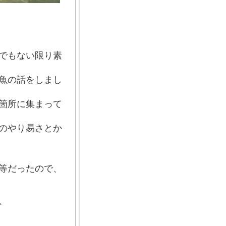
でもない限り素
魚の話をしまし
箇所に集まって
のやり易さとか
等だったので、
、