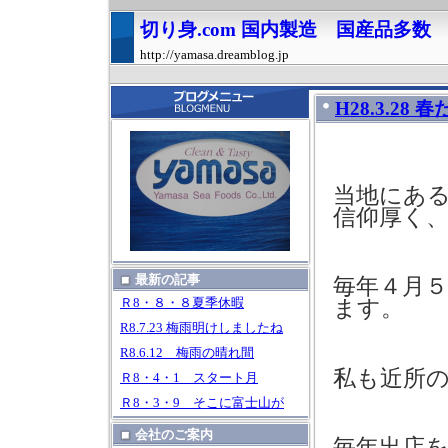
切り身.com 国内製造 国産品多
http://yamasa.dreamblog.jp
H28.3.2
当地にあ
信仰厚く
最新の記事
毎年４月
ます。
Ｒ8・８・８夏季休暇
R8.7.23 梅雨明けしましたね
R8.6.12 梅雨の晴れ間
私も近所
Ｒ8・4・1 スタート月
Ｒ8・3・9 そこに富士山が
会社のご案内
毎年出店