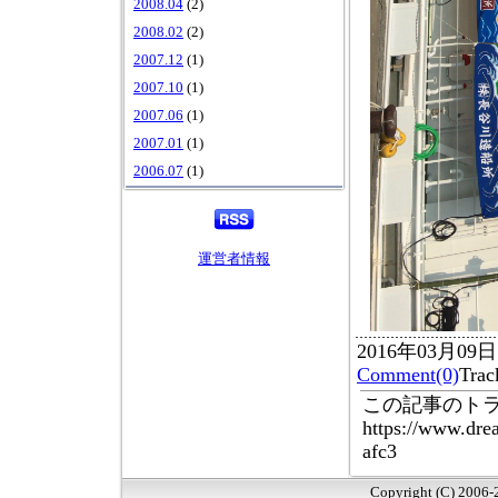
2008.04
(2)
2008.02
(2)
2007.12
(1)
2007.10
(1)
2007.06
(1)
2007.01
(1)
2006.07
(1)
運営者情報
2016年03月09
Comment(0)
Tra
この記事のトラ
https://www.dre
afc3
Copyright (C) 2006