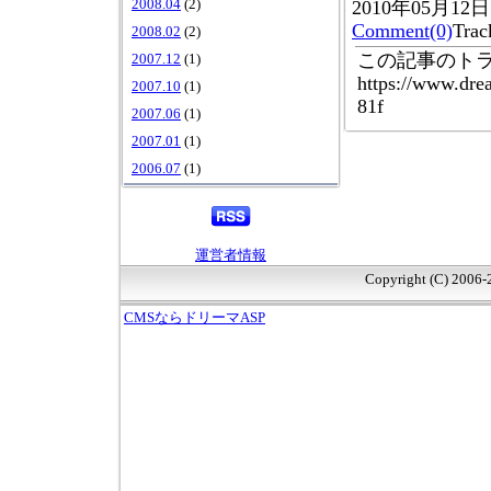
2010年05月12
2008.04
(2)
Comment(0)
Tra
2008.02
(2)
この記事のトラ
2007.12
(1)
https://www.dr
2007.10
(1)
81f
2007.06
(1)
2007.01
(1)
2006.07
(1)
運営者情報
Copyright (C) 2006
CMSならドリーマASP