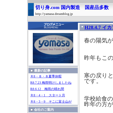
切り身.com 国内製造 国産品多
http://yamasa.dreamblog.jp
H28.4.7 
春の陽気
昨年もこ
最新の記事
寒の戻り
Ｒ8・８・８夏季休暇
です。
R8.7.23 梅雨明けしましたね
R8.6.12 梅雨の晴れ間
Ｒ8・4・1 スタート月
学校給食
Ｒ8・3・9 そこに富士山が
昨年の方
会社のご案内