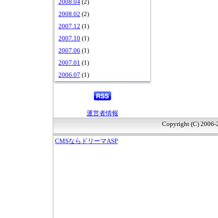
2008.04
(2)
2008.02
(2)
2007.12
(1)
2007.10
(1)
2007.06
(1)
2007.01
(1)
2006.07
(1)
運営者情報
Copyright (C) 2006
CMSならドリーマASP