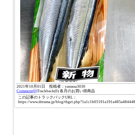
2021年10月01日 投稿者：yamasa3030
Comment(0)
Trackback(0) 各月のお買い得商品
この記事のトラックバックURL：
https://www.dreama.jp/blog/tbget.php?1a1c1b05191a191a485a48444