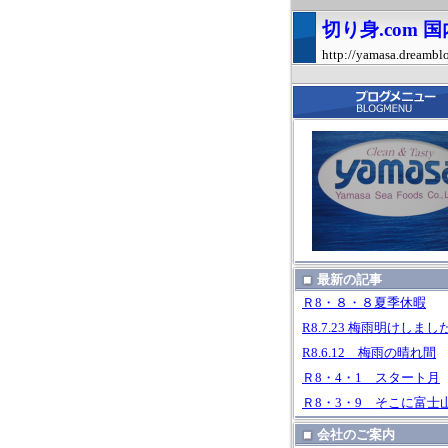
切り身.com
http://yamasa.dreambl
最新の記事
Ｒ8・８・８夏季休暇
R8.7.23 梅雨明けしまし
R8.6.12 梅雨の晴れ間
Ｒ8・4・1 スタート月
Ｒ8・3・9 そこに富士
会社のご案内