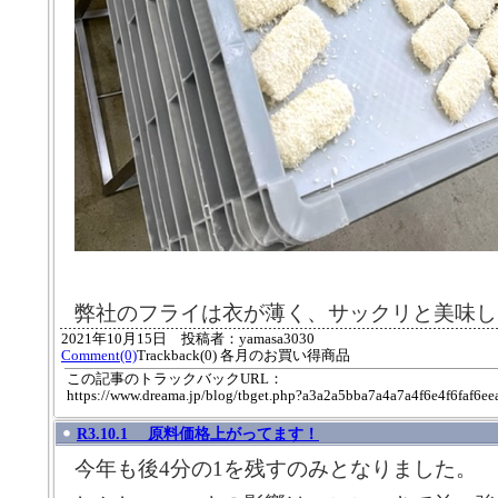
弊社のフライは衣が薄く、サックリと美味し
2021年10月15日 投稿者：yamasa3030
Comment(0)
Trackback(0) 各月のお買い得商品
この記事のトラックバックURL：
https://www.dreama.jp/blog/tbget.php?a3a2a5bba7a4a7a4f6e4f6faf6ee
R3.10.1 原料価格上がってます！
今年も後4分の1を残すのみとなりました。