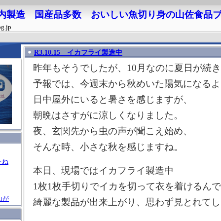
 国内製造 国産品多数 おいしい魚切り身の山佐食品
og.jp
R3.10.15 イカフライ製造中
昨年もそうでしたが、10月なのに夏日が続
予報では、今週末から秋めいた陽気になるよ
日中屋外にいると暑さを感じますが、
朝晩はさすがに涼しくなりました。
夜、玄関先から虫の声が聞こえ始め、
そんな時、小さな秋を感じますね。
たね
本日、現場ではイカフライ製造中
1枚1枚手切りでイカを切って衣を着けるん
山が
綺麗な製品が出来上がり、思わず見とれて