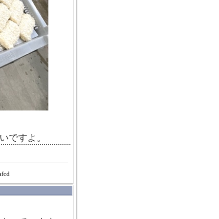
いですよ。
afcd