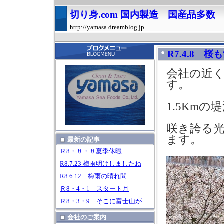
切り身.com 国内製造 国産品多
http://yamasa.dreamblog.jp
R7.4.8 
会社の近
す。
1.5Km
咲き誇る
ます。
最新の記事
Ｒ8・８・８夏季休暇
R8.7.23 梅雨明けしましたね
R8.6.12 梅雨の晴れ間
Ｒ8・4・1 スタート月
Ｒ8・3・9 そこに富士山が
会社のご案内