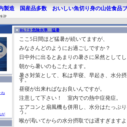
 国内製造 国産品多数 おいしい魚切り身の山佐食品
og.jp
R6.7.9 危険水準 猛暑
ここ5日間ほど猛暑が続いてますが、
みなさんどのようにお過ごしですか？
日中外に出るとあまりの暑さに呆然としてし
朝から暑いのもこたえます。
暑さ対策として、私は早寝、早起き、水分摂
す。
昼寝が出来ればなお良いんですが。
たね
注意して下さい！ 室内での熱中症発症。
エアコンと扇風機も併用し、水分はたっぷり
う。
山が
喉が渇いてからの水分摂取では遅すぎますよ