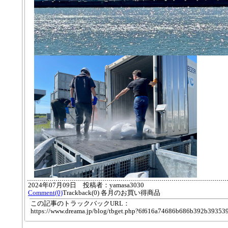
2024年07月09日 投稿者：yamasa3030
Comment(0)
Trackback(0) 各月のお買い得商品
この記事のトラックバックURL：
https://www.dreama.jp/blog/tbget.php?6f616a74686b686b392b39353