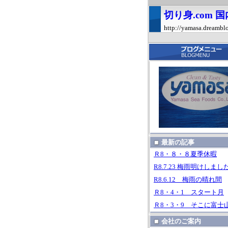
切り身.com
http://yamasa.dreambl
最新の記事
Ｒ8・８・８夏季休暇
R8.7.23 梅雨明けしまし
R8.6.12 梅雨の晴れ間
Ｒ8・4・1 スタート月
Ｒ8・3・9 そこに富士
会社のご案内